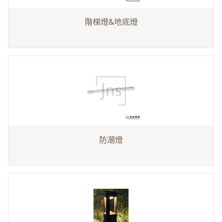
階梯燈&地底燈
防潮燈