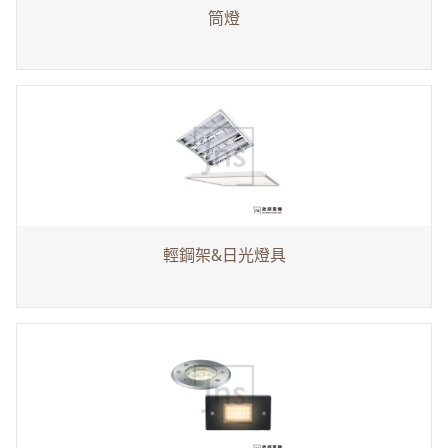
筒燈
輕鋼架&日光燈具