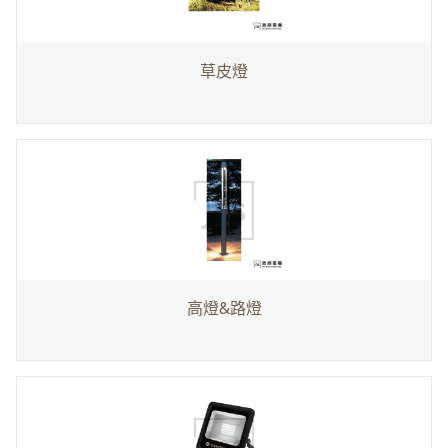
草皮燈
高燈&路燈