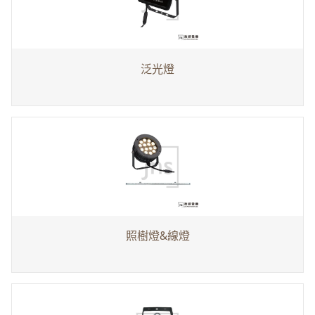
泛光燈
照樹燈&線燈