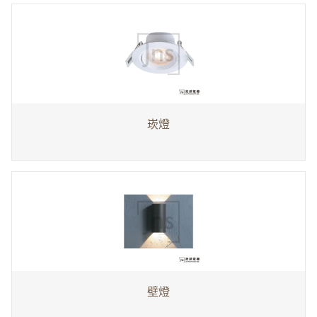
崁燈
壁燈