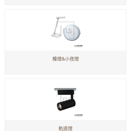
檯燈&小夜燈
軌道燈