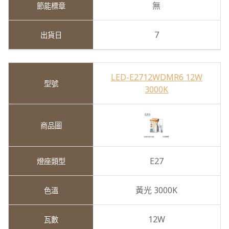
無
7
LED-E2712WDMR6 12W
3000K
E27
黃光 3000K
12W