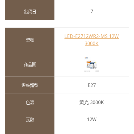
7
LED-E2712WR2-MS 12W
3000K
E27
黃光 3000K
12W