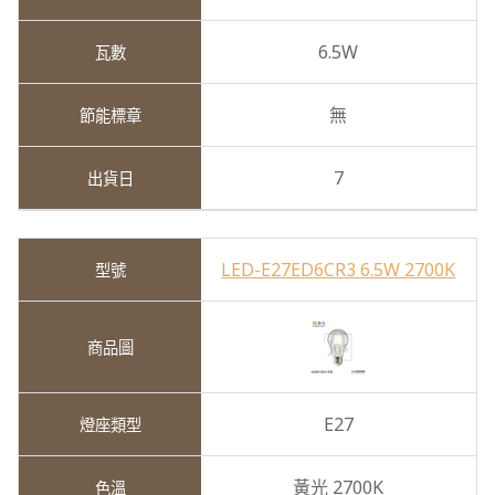
6.5W
無
7
LED-E27ED6CR3 6.5W 2700K
E27
黃光 2700K