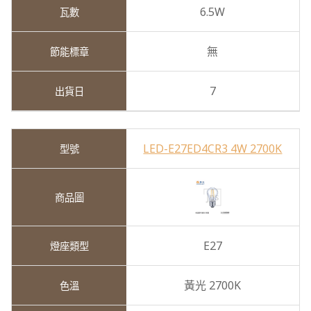
6.5W
無
7
LED-E27ED4CR3 4W 2700K
E27
黃光 2700K