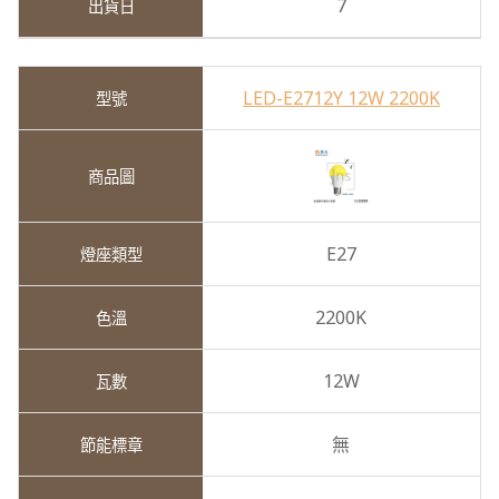
7
LED-E2712Y 12W 2200K
E27
2200K
12W
無