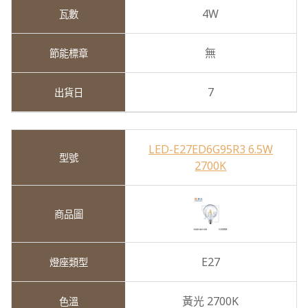
4W
無
7
LED-E27ED6G95R3 6.5W
2700K
E27
黃光 2700K