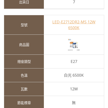
7
LED-E2712DR2-MS 12W
6500K
E27
白光 6500K
12W
無