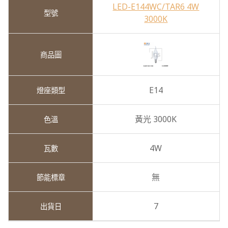
LED-E144WC/TAR6 4W
3000K
E14
黃光 3000K
4W
無
7