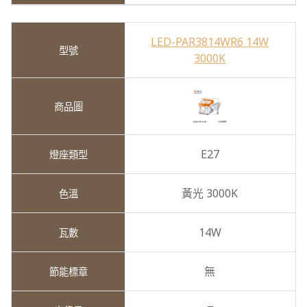
LED-PAR3814WR6 14W
3000K
E27
黃光 3000K
14W
無