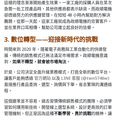
這樣的理念漸漸開始產生效果。一家工廠的採購人員在某次
急需一批工控產品時，其他供應商都表示缺貨，而政順電機
卻透過努力的供應鏈管理，在短短 48 小時內幫助對方解決
難題。從那一天起，這家工廠就成為政順電機的忠實客戶，
並在業界口耳相傳，幫助公司建立起良好的信譽。
3. 數位轉型——迎接新時代的挑戰
時間來到 2020 年，隨著電子商務與工業自動化的快速發
展，傳統的銷售模式已無法滿足市場需求。政順電機意識
到，
如果不轉型，就會被市場淘汰
。
於是，公司決定全面升級業務模式，打造全新的數位平台，
讓客戶能夠透過
官方網站
以及
LINE 客服 (@twn5746w)
直接進行產品查詢、選型、詢價與下單，省去繁瑣的溝通過
程。
這個變革並不容易，過去習慣傳統銷售模式的團隊，必須學
習如何運用新技術，開發線上選型系統、設計更高效的訂單
管理機制。但正是因為這種
不斷學習、勇於挑戰
的精神，讓