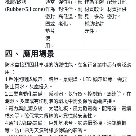
橡膠/矽膠
通常
彈性好、密
作為主體
配合其他
(Rubber/Silicone)
作為
封性佳、耐
材質較少
材質提供
密封
高低溫、耐
見，多為
密封。
圈或
老化。
輔助密封
墊片
元件。
使
用。
四、 應用場景
防水盒接頭因其卓越的防護性能，在各行各業中都有廣泛應
用 ：
1.戶外照明與顯示： 路燈、景觀燈、LED 顯示屏等，需要
防止雨水、灰塵侵入。
2.工業自動化設備： 感測器、執行器、控制箱、馬達等，在
潮濕、多塵或有切削液的環境中需要保護電纜連接。
3.電力與能源系統： 太陽能板、風力發電機、配電箱、電纜
橋架等，確保電力傳輸的可靠性與安全性。
4.通訊與網路設備： 戶外基地台、網路攝影機、通訊機櫃
等，防止惡劣天氣對訊號傳輸的影響。