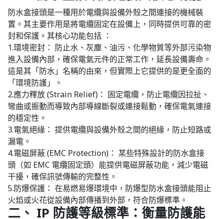
防水盒接頭是一種用於電纜與設備外殼之間連接的機械裝
置。其主要作用是將電纜固定在設備上，同時提供可靠的密
封和保護。其核心功能包括 ：
1.環境密封： 防止水、灰塵、油污、化學物質等外部污染物
進入設備內部，確保電氣元件的正常工作，延長設備壽命。
這是其「防水」名稱的由來，但實際上它提供的是更全面的
「環境防護」。
2.應力釋放 (Strain Relief)： 固定電纜，防止電纜因拉扯、
彎曲或振動而導致內部導線斷裂或連接鬆動，確保電氣連接
的穩定性。
3.電氣絕緣： 提供電纜與設備外殼之間的絕緣，防止短路或
漏電。
4.電磁屏蔽 (EMC Protection)： 某些特殊設計的防水盒接
頭（如 EMC 電纜固定頭）能提供電磁屏蔽功能，減少電磁
干擾，確保訊號傳輸的完整性。
5.防爆保護： 在易燃易爆環境中，防爆型防水盒接頭能阻止
火焰或火花從設備內部傳播到外部，符合防爆標準。
二、 IP 防護等級標準：衡量防護能