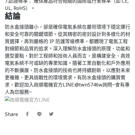
7.認證標準： 確保產品符合相關的國際或行業標準（如 CE,
UL, RoHS）。
結論
防水盒接頭雖小，卻是確保電氣系統在嚴苛環境下穩定運行
和安全可靠的關鍵環節。從其精密的密封設計到多樣化的材
質選擇，再到嚴格的 IP 防護等級標準，都體現了電氣工程
對細節和品質的追求。深入理解防水盒接頭的原理、功能和
選型要點，對於工程師和技術人員而言，是構建安全、高效
電氣系統不可或缺的專業知識。隨著工業自動化和戶外應用
的不斷擴展，防水盒接頭的技術也將持續創新，以應對未來
更複雜、更具挑戰性的環境需求。有防水盒接頭的購買需
求，歡迎加入政順電機官方LINE:@twn5746w詢問~會有專
人為您服務~
Share