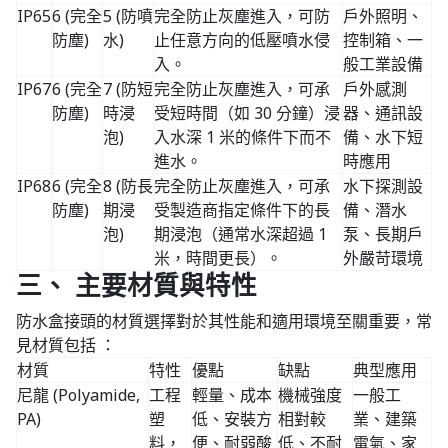
IP65
6 (完全
5 (防噴
完全防止灰塵進入，可防
戶外照明、
防塵)
水)
止任意方向的低壓噴水侵
控制箱、一
入。
般工業設備
IP67
6 (完全
7 (防短
完全防止灰塵進入，可承
戶外感測
防塵)
時浸
受短時間（如 30 分鐘）浸
器、通訊設
泡)
入水深 1 米的條件下而不
備、水下短
進水。
時應用
IP68
6 (完全
8 (防長
完全防止灰塵進入，可承
水下探測設
防塵)
期浸
受製造商指定條件下的長
備、潛水
泡)
期浸泡（通常水深超過 1
泵、長期戶
米，時間更長）。
外嚴苛環境
三、 主要材質與特性
防水盒接頭的材質選擇對於其性能和適用環境至關重要，常
見材質包括 ：
材質
特性
優點
缺點
典型應用
尼龍 (Polyamide,
工程
輕量、成本
機械強度
一般工
PA)
塑
低、安裝方
相對較
業、建築
料，
便、耐弱酸
低、不耐
電氣、家