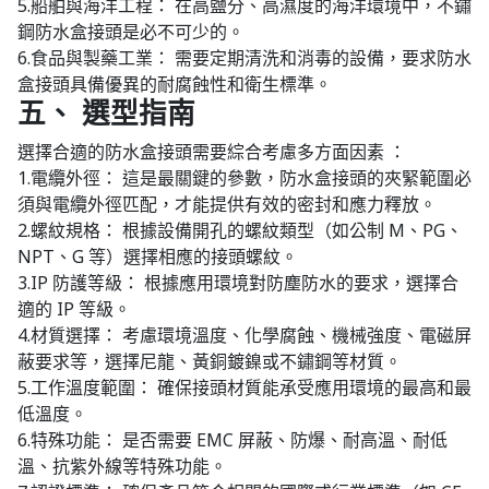
5.船舶與海洋工程： 在高鹽分、高濕度的海洋環境中，不鏽
鋼防水盒接頭是必不可少的。
6.食品與製藥工業： 需要定期清洗和消毒的設備，要求防水
盒接頭具備優異的耐腐蝕性和衛生標準。
五、 選型指南
選擇合適的防水盒接頭需要綜合考慮多方面因素 ：
1.電纜外徑： 這是最關鍵的參數，防水盒接頭的夾緊範圍必
須與電纜外徑匹配，才能提供有效的密封和應力釋放。
2.螺紋規格： 根據設備開孔的螺紋類型（如公制 M、PG、
NPT、G 等）選擇相應的接頭螺紋。
3.IP 防護等級： 根據應用環境對防塵防水的要求，選擇合
適的 IP 等級。
4.材質選擇： 考慮環境溫度、化學腐蝕、機械強度、電磁屏
蔽要求等，選擇尼龍、黃銅鍍鎳或不鏽鋼等材質。
5.工作溫度範圍： 確保接頭材質能承受應用環境的最高和最
低溫度。
6.特殊功能： 是否需要 EMC 屏蔽、防爆、耐高溫、耐低
溫、抗紫外線等特殊功能。