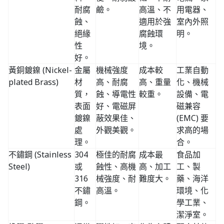
耐腐
鹼。
高溫、不
用電器、
蝕、
適用於強
室內外照
絕緣
腐蝕環
明。
性
境。
好。
黃銅鍍鎳 (Nickel-
金屬
機械強度
成本較
工業自動
plated Brass)
材
高、耐腐
高、重量
化、機械
質，
蝕、導電性
較重。
設備、電
表面
好、電磁屏
磁兼容
鍍鎳
蔽效果佳、
(EMC) 要
處
外觀美觀。
求高的場
理。
合。
不鏽鋼 (Stainless
304
極佳的耐腐
成本最
食品加
Steel)
或
蝕性、高機
高、加工
工、製
316
械強度、耐
難度大。
藥、海洋
不鏽
高溫。
環境、化
鋼。
學工業、
潔淨室。