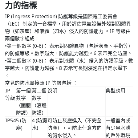
力的指標
IP (Ingress Protection) 防護等級是國際電工委員會
（IEC）制定的一套標準，用於評估電氣設備外殼對固體異
物（如灰塵）和液體（如水）侵入的防護能力 。IP 等級由
兩個數字組成：
•第一個數字 (0-6)： 表示對固體異物（包括灰塵、手指等）
的防護等級。數字越大，防護能力越強。6 表示完全防塵。
•第二個數字 (0-8)： 表示對液體（水）侵入的防護等級。數
字越大，防護能力越強。8 表示可長期浸泡在指定水壓下
。
常見的防水盒接頭 IP 等級包括 ：
IP
第一個
第二個
說明
典型應用
等級
數字
數字
（固體
（液體
防護）
防護）
IP54
5 (防
4 (防濺
可防止灰塵進入（不完全
一般室內或
塵)
水)
防塵），可防止任意方向
有少量水濺
的濺水侵入。
的戶外環境