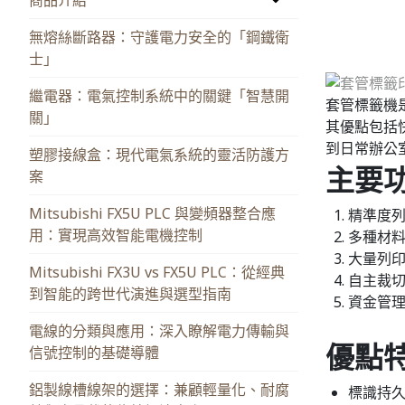
無熔絲斷路器：守護電力安全的「鋼鐵衛
士」
繼電器：電氣控制系統中的關鍵「智慧開
套管標籤機
關」
其優點包括
到日常辦公
塑膠接線盒：現代電氣系統的靈活防護方
主要
案
Mitsubishi FX5U PLC 與變頻器整合應
精準度
用：實現高效智能電機控制
多種材料
大量列
Mitsubishi FX3U vs FX5U PLC：從經典
自主裁
到智能的跨世代演進與選型指南
資金管
電線的分類與應用：深入瞭解電力傳輸與
優點
信號控制的基礎導體
鋁製線槽線架的選擇：兼顧輕量化、耐腐
標識持