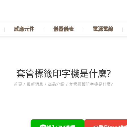
感應元件
儀器儀表
電源電線
套管標籤印字機是什麼?
首頁
/
最新消息
/
商品介紹
/
套管標籤印字機是什麼?