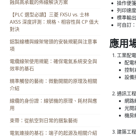
蝕與高承載的佈線解決方案
操作便
列印速
【PLC 選型必讀】三菱 FX5U vs. 士林
標準輸
AX5S 深度評測：規格、相容性與 CP 值大
可自訂
對決
應用
鋁製線槽與線架彎頭的安裝規範與注意事
項
工業配
電纜線架使用規範：確保電氣系統安全與
配電
效率的基石
控制
設備
精準觸發的藝術：微動開關的原理及相關
介紹
通訊工
線纜的身份證：線號機的原理、耗材與應
網路
用
光閱
機房
束帶：從航空到日常的捆紮藝術
建築工
電氣連接的基石：端子的起源及相關介紹