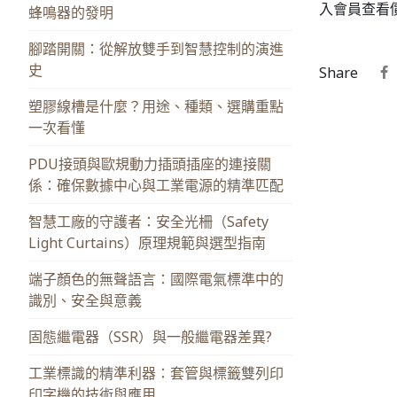
入會員查看
蜂鳴器的發明
腳踏開關：從解放雙手到智慧控制的演進
史
Share
塑膠線槽是什麼？用途、種類、選購重點
一次看懂
PDU接頭與歐規動力插頭插座的連接關
係：確保數據中心與工業電源的精準匹配
智慧工廠的守護者：安全光柵（Safety
Light Curtains）原理規範與選型指南
端子顏色的無聲語言：國際電氣標準中的
識別、安全與意義
固態繼電器（SSR）與一般繼電器差異?
工業標識的精準利器：套管與標籤雙列印
印字機的技術與應用