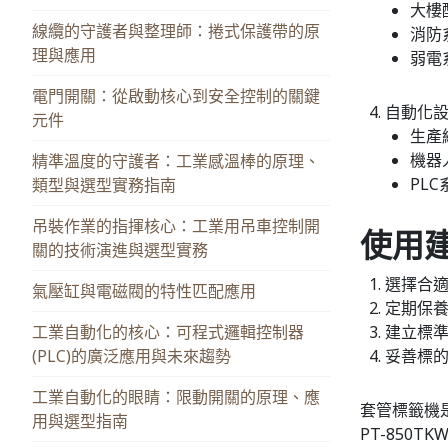
大樓
線纜的守護者與整理師：捲式保護帶的原
消防
理與應用
弱電
電門開關：從啟動核心到安全控制的關鍵
自動化
元件
生產
機器
精準溫度的守護者：工業感溫棒的原理、
PL
類型與選型實務指南
吊裝作業的指揮核心：工業用吊車控制開
使用
關的技術演進與選型實務
選擇合
氣壓缸與電磁閥的特性匹配應用
定期保
工業自動化的核心：可程式邏輯控制器
建立標
(PLC)的廣泛應用與未來趨勢
妥善標
工業自動化的眼睛：限動開關的原理、應
套管標籤機
用與選型指南
PT-850