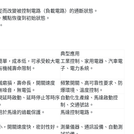
，從而改變被控制電路（負載電路）的通斷狀態。
，觸點恢復到初始狀態。
。
典型應用
簡單，成本低，可承受較大電
工業控制、家用電器、汽車電
有機械壽命限制。
子、電力系統。
械磨損，壽命長，開關速度
頻繁開關、高可靠性要求、防
無噪音，無電弧。
爆環境、溫度控制。
現延時啟動、延時停止等時序
自動化生產線、馬達啟動控
。
制、交通號誌。
用於馬達的過載保護。
馬達控制電路。
小，開關速度快，密封性好。
測量儀器、通訊設備、自動測