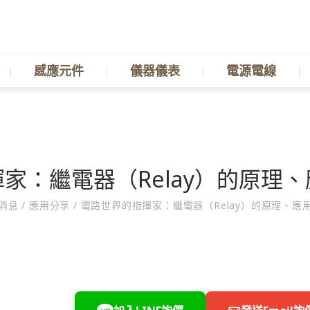
感應元件
儀器儀表
電源電線
家：繼電器（Relay）的原理
消息
/
應用分享
/
電路世界的指揮家：繼電器（Relay）的原理、應