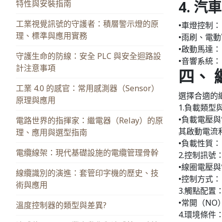
4. 汽
特性與安裝指南
工業視覺訊號的守護者：積層警示燈的原
•車燈控制
理、標準與應用實務
•雨刷、電
•啟動馬達
守護生命的防線：安全 PLC 與安全迴路設
•音響系統
計注意事項
四、
工業 4.0 的感官：常用感測器（Sensor）
選擇合適的
原理與應用
1.負載類型
•負載電壓
電路世界的指揮家：繼電器（Relay）的原
其啟動電流
理、應用與選型指南
•負載性質
電纜線架：現代基礎設施的電纜管理骨幹
2.控制訊號
•線圈電壓
線纜識別的演進：套管印字機的歷史、技
•控制方式
術與應用
3.觸點配置
•常開（NO
溫度控制器的類型與差異?
4.環境條件