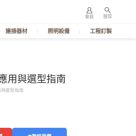
搜尋
會員
連接器材
照明設備
工程訂製
、應用與選型指南
用與選型指南