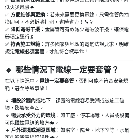
低火災風險🔥！
✅
方便維修與更換
：若未來需要更換電線，只需從管內抽
換即可，不必拆牆打洞，省時省力！🔧💡
✅
降低電磁干擾
：金屬管可有效減少電磁波干擾，確保電
器穩定運行📡！
✅
符合施工規範
：許多國家與地區的電氣法規要求，明確
規定
電線必須套管
，才能符合標準🏗️！
🔹 哪些情況下電線一定要套管？
在以下情況中，
電線一定要套管
，否則可能不符合安全規
範，甚至導致事故！
🔹
埋設於牆內或地下
：裸露的電線容易受潮或被施工破
壞，影響安全⚠️。
🔹
需要承受外力的環境
：如工廠、停車場等，人員或設備
可能碰撞電線的地方🚜。
🔹
戶外環境或潮濕區域
：如浴室、陽台、地下室等，水氣
可能影響電線絕緣性🌧️。