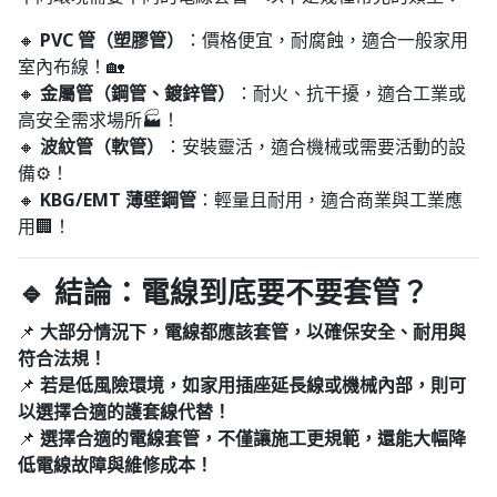
🔸
PVC 管（塑膠管）
：價格便宜，耐腐蝕，適合一般家用
室內布線！🏡
🔸
金屬管（鋼管、鍍鋅管）
：耐火、抗干擾，適合工業或
高安全需求場所🏭！
🔸
波紋管（軟管）
：安裝靈活，適合機械或需要活動的設
備⚙️！
🔸
KBG/EMT 薄壁鋼管
：輕量且耐用，適合商業與工業應
用🏢！
🔹 結論：電線到底要不要套管？
📌
大部分情況下，電線都應該套管，以確保安全、耐用與
符合法規！
📌
若是低風險環境，如家用插座延長線或機械內部，則可
以選擇合適的護套線代替！
📌
選擇合適的電線套管，不僅讓施工更規範，還能大幅降
低電線故障與維修成本！