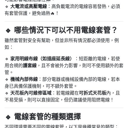
🔹
大電流或高壓電線
：高負載電流的電線容易發熱，必須
有套管保護，避免過熱🔥！
🔹 哪些情況下可以不用電線套管？
雖然套管對安全有幫助，但並非所有情況都必須使用，例
如：
🔹
家用明線布線（如插座延長線）
：短距離的電線，若使
用合規的
護套線
，且不會被外力影響，則可不使用額外的套
管。
🔹
機械內部佈線
：部分電器或機械設備內部的電線，若本
身已具備保護機制，可不額外套管。
🔹
天花板內可維修區域
：若電線藏在
可拆式天花板
內，且
不易受損，則可以直接固定，但仍建議使用阻燃電線！
🔹 電線套管的種類選擇
不同環境需要不同的電線套管，以下是幾種常見的類型：