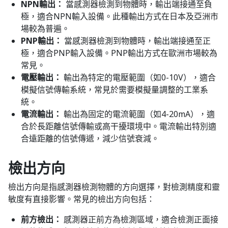
NPN輸出：
當感測器檢測到物體時，輸出端接通至負
極，適合NPN輸入設備。此種輸出方式在日本及亞洲市
場較為普遍。
PNP輸出：
當感測器檢測到物體時，輸出端接通至正
極，適合PNP輸入設備。PNP輸出方式在歐洲市場較為
常見。
電壓輸出：
輸出為特定的電壓範圍（如0-10V），適合
模擬信號傳輸系統，常見於需要模擬量調整的工業系
統。
電流輸出：
輸出為固定的電流範圍（如4-20mA），適
合於長距離信號傳輸或高干擾環境中。電流輸出特別適
合遠距離的信號傳遞，減少信號衰減。
檢出方向
檢出方向是指感測器檢測物體的方向選擇，對檢測精度和靈
敏度有直接影響。常見的檢出方向包括：
前方檢出：
感測器正前方為檢測區域，適合檢測正面接