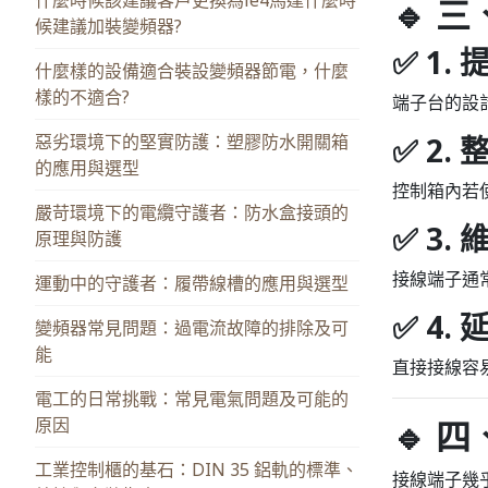
🔹 
候建議加裝變頻器?
✅ 1.
什麼樣的設備適合裝設變頻器節電，什麼
樣的不適合?
端子台的設
惡劣環境下的堅實防護：塑膠防水開關箱
✅ 2.
的應用與選型
控制箱內若
嚴苛環境下的電纜守護者：防水盒接頭的
✅ 3.
原理與防護
接線端子通
運動中的守護者：履帶線槽的應用與選型
✅ 4.
變頻器常見問題：過電流故障的排除及可
能
直接接線容
電工的日常挑戰：常見電氣問題及可能的
原因
🔹 
工業控制櫃的基石：DIN 35 鋁軌的標準、
接線端子幾