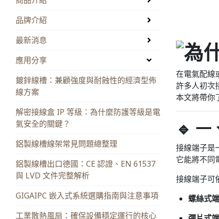
品牌介紹
最新消息
應用分享
在電氣配線或
鍍鋅線槽：兼顧強度與耐蝕性的經濟型佈
許多人初次
線方案
本文將帶你
解密接線盒 IP 等級：為什麼防護等級是電
🔹 
氣安全的關鍵？
鋁製線槽線架常見問題總整理
接線端子是
它能將不同
鋁製線槽出口德國：CE 認證、EN 61537
與 LVD 文件完整解析
接線端子可
GIGAIPC 嵌入式系統選購指南與注意事項
螺絲式
工業散熱風扇：確保設備穩定運行的核心
彈片式