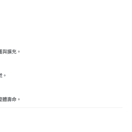
護與擴充。
號。
整體壽命。