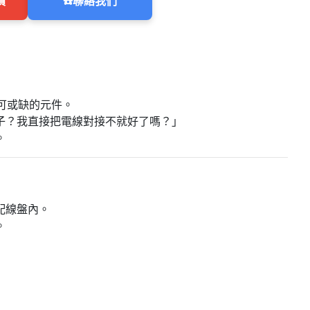
價
☎️
聯絡我們
不可或缺的元件。
子？我直接把電線對接不就好了嗎？」
。
配線盤內。
。