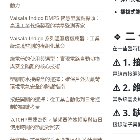
動力
插拔式
Vaisala Indigo DMP5 智慧型露點探頭：
高溫工業乾燥製程的精準監測專家
🔹 
Vaisala Indigo 系列溫濕度感應器：工業
級環境監測的模組化革命
在一些臨時
繼電器的使用與選型：實現電路自動切換
⚠️ 
與安全隔離的核心技術
電線直接纏
塑膠防水接線盒的選擇：確保戶外與嚴苛
⚠️ 2.
環境電氣安全的防護指南
當系統需要
按鈕開關的選擇：從工業自動化到日常控
制的關鍵考量
⚠️ 3
以10HP馬達為例，變頻器降速幅度與每日
接線端子具
使用時間的節能對照表
什麼時候該建議客戶更換為ie4馬達什麼時