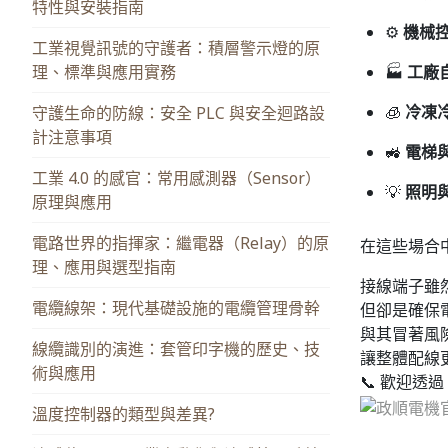
特性與安裝指南
⚙️
機械
工業視覺訊號的守護者：積層警示燈的原
理、標準與應用實務
🏭
工廠
🧊
冷凍
守護生命的防線：安全 PLC 與安全迴路設
計注意事項
🚜
電梯
工業 4.0 的感官：常用感測器（Sensor）
💡
照明
原理與應用
電路世界的指揮家：繼電器（Relay）的原
在這些場合
理、應用與選型指南
接線端子雖
電纜線架：現代基礎設施的電纜管理骨幹
但卻是確保
與其冒著風
線纜識別的演進：套管印字機的歷史、技
讓整體配線
術與應用
📞 歡迎透過
溫度控制器的類型與差異?