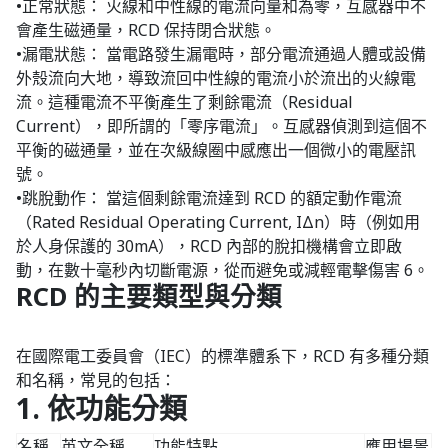
•正常狀態： 火線和中性線的電流向量和為零，互感器中不
會產生磁通量，RCD 保持閉合狀態。
•漏電狀態： 當電路發生漏電時，部分電流通過人體或設備
外殼流向大地，導致流回中性線的電流小於流出的火線電
流。這種電流不平衡產生了剩餘電流（Residual
Current），即所謂的「零序電流」。互感器偵測到這個不
平衡的磁通量，並在次級線圈中感應出一個微小的電壓訊
號。
•跳脫動作： 當這個剩餘電流達到 RCD 的額定動作電流
（Rated Residual Operating Current, IΔn）時（例如用
於人身保護的 30mA），RCD 內部的脫扣機構會立即啟
動，在數十毫秒內切斷電源，從而避免或減輕電擊傷害 6。
RCD 的主要類型與分類
在國際電工委員會（IEC）的標準體系下，RCD 有多種分類
和名稱，常見的包括：
1. 依功能分類
名稱
英文全稱
功能特點
應用場景