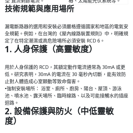
型
直流剩餘電流。
樁、太陽能光伏系統等。
技術規範與應用場所
漏電斷路器的選用和安裝必須嚴格遵循國家和地區的電氣安
全規範。例如，在台灣的《屋內線路裝置規則》中，明確規
定了在特定潮濕或高危險場所必須安裝 RCD 6。
1. 人身保護（高靈敏度）
用於人身保護的 RCD，其額定動作電流通常為 30mA 或更
低。研究表明，30mA 的電流在 30 毫秒內切斷，能有效防
止對人體造成心室顫動等致命傷害。
•強制安裝場所： 浴室、廁所、廚房、陽台、屋頂、游泳
池、噴水池、露天場所、臨時線路、以及可能接觸水的插座
迴路。
2. 設備保護與防火（中低靈敏
度）