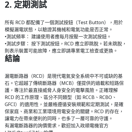
2. 定期測試
所有 RCD 都配備了一個測試按鈕（Test Button），用於
模擬漏電狀態，以驗證其機械和電氣功能是否正常。
•測試頻率： 建議使用者應每月按壓一次測試按鈕。
•測試步驟： 按下測試按鈕，RCD 應立即跳脫。若未跳脫，
則表示裝置可能故障，應立即請專業電工檢查或更換。
結論
漏電斷路器（RCD）是現代電氣安全系統中不可或缺的基
石。它超越了傳統斷路器（MCB）僅提供的過載和短路保
護，專注於最直接威脅人身安全的電擊風險。正確理解
RCD 的工作原理、區分不同類型（如 RCCB、RCBO、
GFCI）的適用性，並嚴格遵循安裝規範和定期測試，是確
保家庭、商業和工業環境用電安全的關鍵。RCD 的存在，
讓電力在帶來便利的同時，也多了一層可靠的守護。
有漏電斷路器的詢價需求，歡迎加入政順電機官方