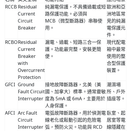
RCCB
Residual
純漏電保護，不具備過載或短
歐洲和亞
Current
路保護功能。必須與
洲地區常
Circuit
MCB（微型斷路器）串聯使
見的純漏
Breaker
用。
電保護元
件。
RCBO
Residual
漏電、過載、短路三合一保
現代配電
Current
護。功能最完整，安裝更簡
箱中最常
Breaker
便。
使用的整
with
合型保護
Overcurrent
裝置。
Protection
GFCI
Ground
接地故障斷路器，北美（美
潮濕場
Fault Circuit
國、加拿大）標準。通常靈敏
所、戶外
Interrupter
度為 5mA 或 6mA，主要用於
插座等。
人身保護。
AFCI
Arc Fault
電弧故障斷路器，用於偵測電
臥室、起
Circuit
線老化或鬆動引起的危險電
居室等電
Interrupter
弧，預防火災。功能與 RCD
線隱藏在