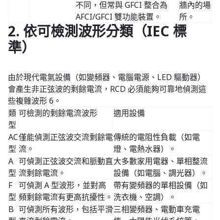
不同，但常與 GFCI 整合為
牆內的場
AFCI/GFCI 雙功能裝置。
所。
2. 依可檢測波形分類（IEC 標
準）
由於現代電氣設備（如變頻器、電腦電源、LED 驅動器）
會產生非正弦波的剩餘電流，RCD 必須能夠可靠地偵測這
些複雜波形 6。
類
可檢測的剩餘電流波形
適用設備
型
AC
僅能偵測正弦波交流剩餘電
傳統的電阻性負載（如電
型
流。
燈、電熱水器）。
A
可偵測正弦波交流和脈動直
大多數家用電器、單相整流
型
流剩餘電流。
設備（如電腦、調光器）。
F
可偵測 A 型波形，並對高
帶有變頻器的單相設備（如
型
頻剩餘電流有更高抗擾性。
洗衣機、空調）。
B
可偵測所有波形，包括平滑
三相變頻器、電動車充電