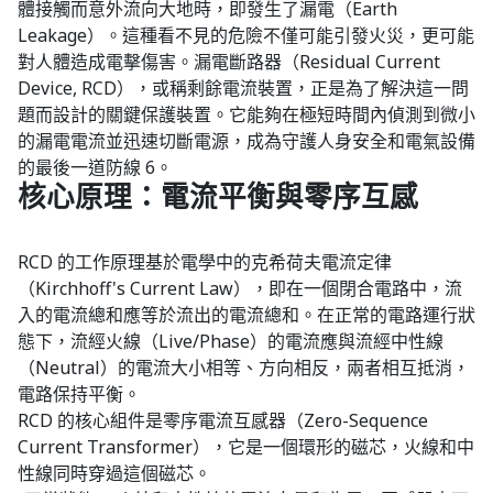
體接觸而意外流向大地時，即發生了漏電（Earth
Leakage）。這種看不見的危險不僅可能引發火災，更可能
對人體造成電擊傷害。漏電斷路器（Residual Current
Device, RCD），或稱剩餘電流裝置，正是為了解決這一問
題而設計的關鍵保護裝置。它能夠在極短時間內偵測到微小
的漏電電流並迅速切斷電源，成為守護人身安全和電氣設備
的最後一道防線 6。
核心原理：電流平衡與零序互感
RCD 的工作原理基於電學中的克希荷夫電流定律
（Kirchhoff's Current Law），即在一個閉合電路中，流
入的電流總和應等於流出的電流總和。在正常的電路運行狀
態下，流經火線（Live/Phase）的電流應與流經中性線
（Neutral）的電流大小相等、方向相反，兩者相互抵消，
電路保持平衡。
RCD 的核心組件是零序電流互感器（Zero-Sequence
Current Transformer），它是一個環形的磁芯，火線和中
性線同時穿過這個磁芯。