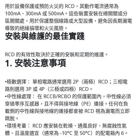
用於設備保護或預防火災的 RCD，其動作電流通常為
100mA、300mA 或 500mA。這些裝置安裝在總開關或分
區開關處，用於保護整個線路或大型設備，避免因長期漏電
導致的絕緣損壞和火災風險。
安裝與維護的最佳實踐
RCD 的有效性取決於正確的安裝和定期的維護。
1. 安裝注意事項
•極數選擇： 單相電路通常選用 2P（兩極）RCD；三相電
路則選用 3P 或 4P（三極或四極）RCD。
•中性線處理： 在 RCCB/RCBO 的保護範圍內，中性線必須
穿過零序互感器，且不得與接地線（PE）連接。任何在負
載側的中性線與接地線的連接都會被 RCD 視為漏電而立即
跳脫。
•環境考量： RCD 應安裝在乾燥、通風良好、無腐蝕性氣
體、且溫度適宜（通常為 -10°C 至 50°C）的配電箱內 6。