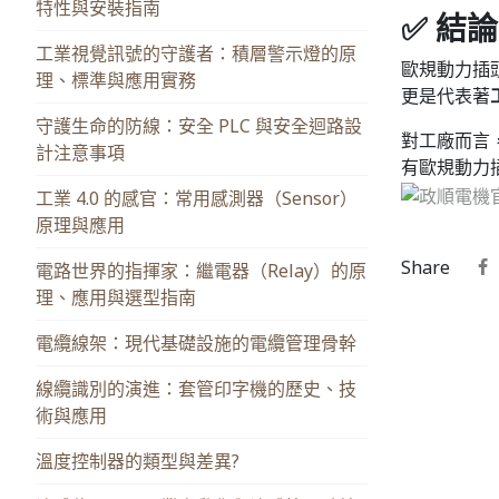
特性與安裝指南
✅ 結
工業視覺訊號的守護者：積層警示燈的原
歐規動力插
理、標準與應用實務
更是代表著
守護生命的防線：安全 PLC 與安全迴路設
對工廠而言
計注意事項
有歐規動力插
工業 4.0 的感官：常用感測器（Sensor）
原理與應用
Share
電路世界的指揮家：繼電器（Relay）的原
理、應用與選型指南
電纜線架：現代基礎設施的電纜管理骨幹
線纜識別的演進：套管印字機的歷史、技
術與應用
溫度控制器的類型與差異?