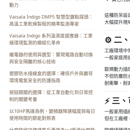
動力
這種防呆設
Vaisala Indigo DMP5 智慧型露點探頭：
大幅提升現
高溫工業乾燥製程的精準監測專家
Vaisala Indigo 系列溫濕度感應器：工業
⚙️ 
級環境監測的模組化革命
工廠環境中
繼電器的使用與選型：實現電路自動切換
一般家庭用
與安全隔離的核心技術
歐規動力插
塑膠防水接線盒的選擇：確保戶外與嚴苛
不但防塵防
環境電氣安全的防護指南
耐衝擊、耐
按鈕開關的選擇：從工業自動化到日常控
⚡ 三
制的關鍵考量
以10HP馬達為例，變頻器降速幅度與每日
一般家用插座
使用時間的節能對照表
但在工廠裡
什麼時候該建議客戶更換為ie4馬達什麼時