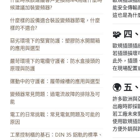
歐規插頭插
候建議加裝變頻器?
能安全傳輸
這也是為什
什麼樣的設備適合裝設變頻器節電，什麼
樣的不適合?
🧩 
惡劣環境下的堅實防護：塑膠防水開關箱
歐規插頭插
的應用與選型
若插頭損壞
此外，插頭
嚴苛環境下的電纜守護者：防水盒接頭的
在現場配置
原理與防護
運動中的守護者：履帶線槽的應用與選型
🌍 
變頻器常見問題：過電流故障的排除及可
許多歐洲與
能
出廠時即採
若工廠未來
電工的日常挑戰：常見電氣問題及可能的
使用歐規插
原因
方便外銷與
工業控制櫃的基石：DIN 35 鋁軌的標準、