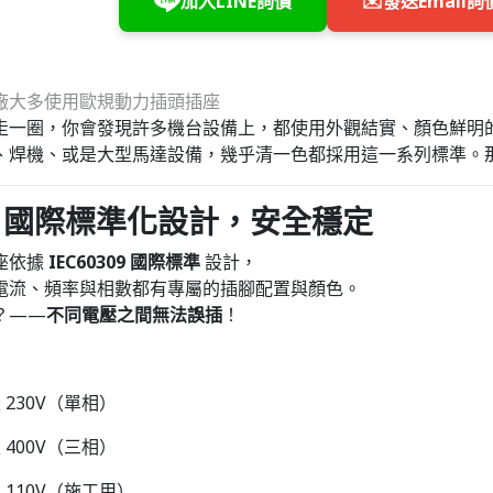
加入LINE詢價
✉️
發送Email詢
走一圈，你會發現許多機台設備上，都使用外觀結實、顏色鮮明的「歐
、焊機、或是大型馬達設備，幾乎清一色都採用這一系列標準。
一、國際標準化設計，安全穩定
座依據
IEC60309 國際標準
設計，
電流、頻率與相數都有專屬的插腳配置與顏色。
？——
不同電壓之間無法誤插
！
 230V（單相）
 400V（三相）
 110V（施工用）