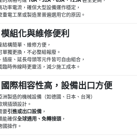
座的規格可達
16A、32A、63A、125A
甚至更高，
高功率電流，確保大型設備運作穩定，
麼重電工業或製造業普遍選用它的原因。
四、模組化與維修便利
座結構簡單、維修方便，
可單獨更換，不必整組報廢。
、插座、延長母頭等元件皆可自由組合，
或臨時佈線時更靈活，減少施工成本。
五、國際相容性高，設備出口方便
亞洲製造的機械設備（如德國、日本、台灣）
歐規插頭設計。
需要
引進或出口設備
，
頭能確保
全球通用、免轉接頭
，
跨國操作。