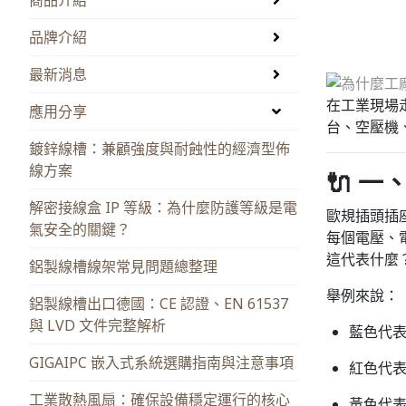
品牌介紹
最新消息
在工業現場
應用分享
台、空壓機
鍍鋅線槽：兼顧強度與耐蝕性的經濟型佈
線方案
🔌 
解密接線盒 IP 等級：為什麼防護等級是電
歐規插頭插
氣安全的關鍵？
每個電壓、
這代表什麼
鋁製線槽線架常見問題總整理
舉例來說：
鋁製線槽出口德國：CE 認證、EN 61537
與 LVD 文件完整解析
藍色代表
GIGAIPC 嵌入式系統選購指南與注意事項
紅色代表
工業散熱風扇：確保設備穩定運行的核心
黃色代表