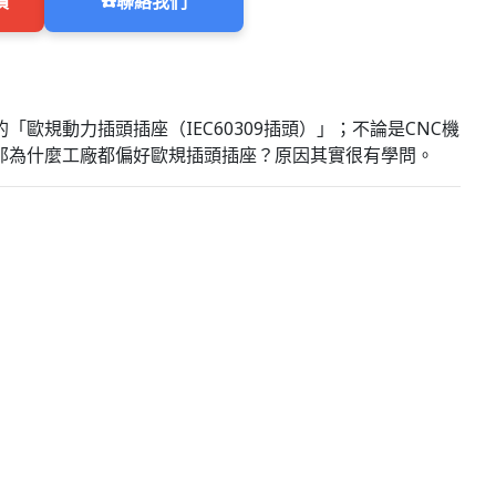
價
☎️
聯絡我們
規動力插頭插座（IEC60309插頭）」；不論是CNC機
那為什麼工廠都偏好歐規插頭插座？原因其實很有學問。